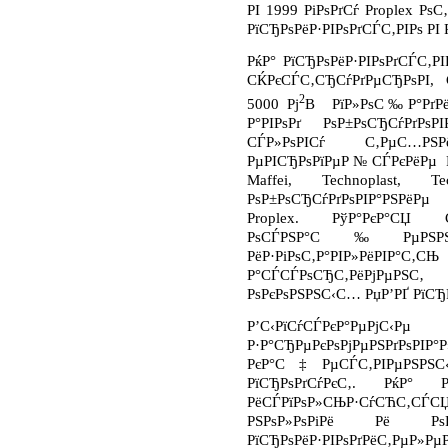
РІ 1999 РіРѕРґСѓ Proplex Р
РїСЂРѕРёР·РІРѕРґСЃС‚РІРѕ РІ
РќР° РїСЂРѕРёР·РІРѕРґСЃС‚Р
СЌРєСЃС‚СЂСѓРґРµСЂРѕРІ
2
5000 Рј
В РїР»РѕС‰Р°РґРё
Р°РІРѕРґ РѕР±РѕСЂСѓРґРѕР
СЃР»РѕРІСѓ С‚РµС…
РµРІСЂРѕРїРµР№СЃРєРёРµ Рї
Maffei, Technoplast, Tec
РѕР±РѕСЂСѓРґРѕРІР°РЅРёРµ 
Proplex. РўР°РєР°С
РѕСЃРЅР°С‰РµРЅРЅРѕС
РёР·РіРѕС‚Р°РІР»РёРІР°С
Р°СЃСЃРѕСЂС‚РёРјРµРЅ
РѕРєРѕРЅРЅС‹С… РџР’РҐ РїС
Р’С‹РїСѓСЃРєР°РµРјС‹Рµ 
Р·Р°СЂРµРєРѕРјРµРЅРґ
РєР°С‡РµСЃС‚РІРµРЅР
РїСЂРѕРґСѓРєС‚. РќР° Рї
РёСЃРїРѕР»СЊР·СѓСЋС‚С
РЅРѕР»РѕРіРё Рё РѕРї
РїСЂРѕРёР·РІРѕРґРёС‚РµР